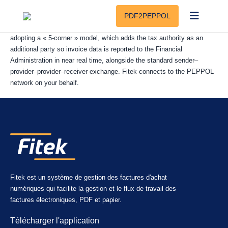
PEPPOL is a pan-European network for exchanging electronic
PDF2PEPPOL
documents securely between businesses and authorities. Slovakia is
adopting a « 5-corner » model, which adds the tax authority as an
additional party so invoice data is reported to the Financial
Administration in near real time, alongside the standard sender–
provider–provider–receiver exchange. Fitek connects to the PEPPOL
network on your behalf.
Fitek est un système de gestion des factures d'achat
numériques qui facilite la gestion et le flux de travail des
factures électroniques, PDF et papier.
Télécharger l'application